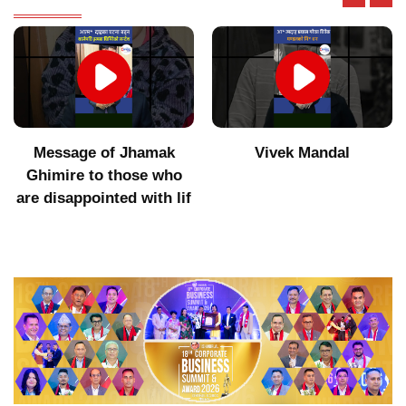
Vivek Mandal
Indigenous products did
not get value after
increasing imports of