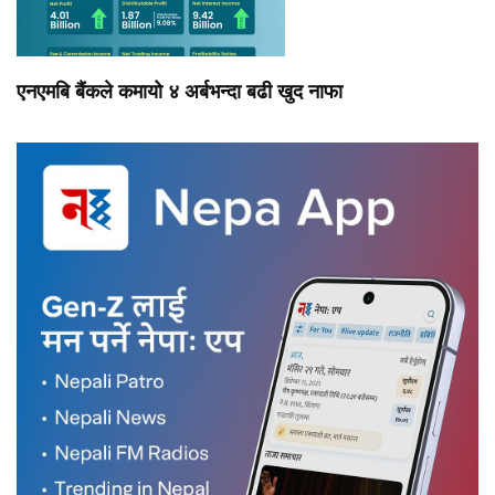
एनएमबि बैंकले कमायो ४ अर्बभन्दा बढी खुद नाफा