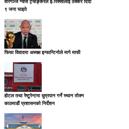
वीरगञ्ज ग्यास ट्याङ्करले ई-रिक्सालाई ठक्कर दिँदा
९ जना घाइते
फिफा विवादमा अध्यक्ष इन्फान्टिनोले मागे माफी
होटल तथा रेष्टुरेन्टमा धुम्रपान गर्ने स्थान तोक्न
काठमाडौं प्रशासनको निर्देशन