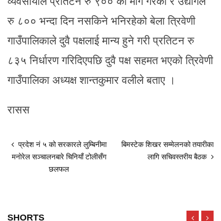
व्यवसायीले प्रतिटन रु ९०० को माग गरेको र उद्योगले
रु ८०० भन्दा दिन नसकिने भनिरहेको बेला त्रिवेणी
गाउँपालिकाले दुवै पक्षलाई मान्य हुने गरी प्रतिटन रु
८३५ निर्धारण गरिदिएपछि दुवै पक्ष सहमत भएको त्रिवेणी
गाउँपालिका अध्यक्ष शान्तकुमार वलीले बताए ।
रासस
प्रदेश नं ५ को सरकारले लुम्बिनीमा
बिमस्टेक शिखर सम्मेलनको तयारीका
मनाेरेल सञ्चालनबारे चिनियाँ टोलीसँग
लागि सचिवस्तरीय बैठक
छलफल
SHORTS