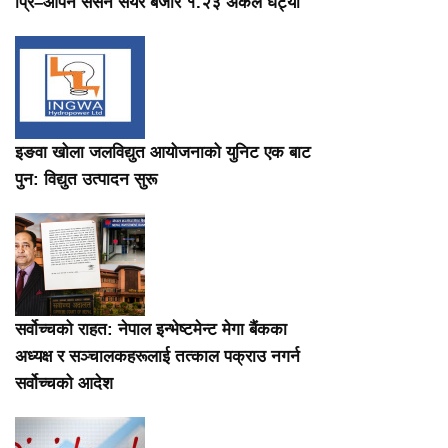
प्रि–ओपन सेसन सेयर बजार १.२३ अंकले घट्यो
इङवा खोला जलविद्युत आयोजनाको युनिट एक बाट
पुन: विद्युत उत्पादन सुरू
सर्वोच्चको राहत: नेपाल इन्भेष्टमेन्ट मेगा बैंकका
अध्यक्ष र सञ्चालकहरूलाई तत्काल पक्राउ नगर्न
सर्वोच्चको आदेश