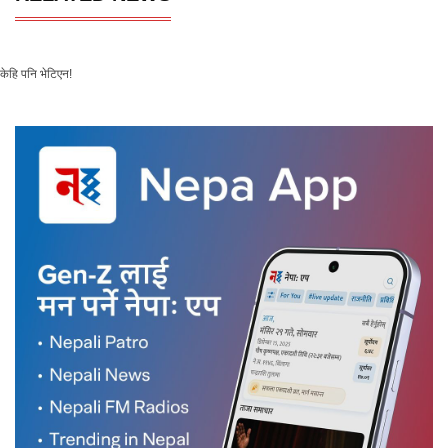
केहि पनि भेटिएन!