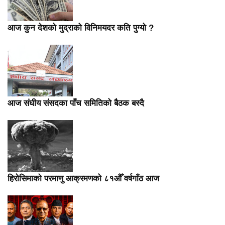
आज कुन देशको मुद्राको विनिमयदर कति पुग्यो ?
आज संघीय संसदका पाँच समितिको बैठक बस्दै
हिरोसिमाको परमाणु आक्रमणको ८१औँ वर्षगाँठ आज