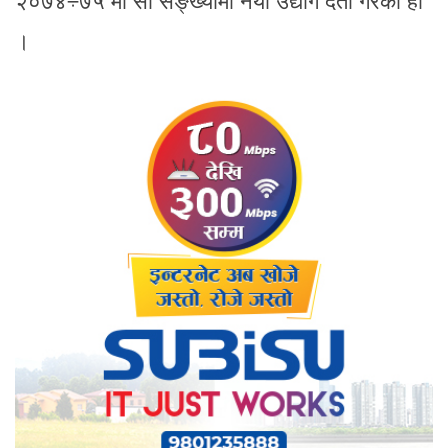
२०७४÷७५ मा सो सङ्ख्यामा नयाँ उद्योग दर्ता गरेको हो
।