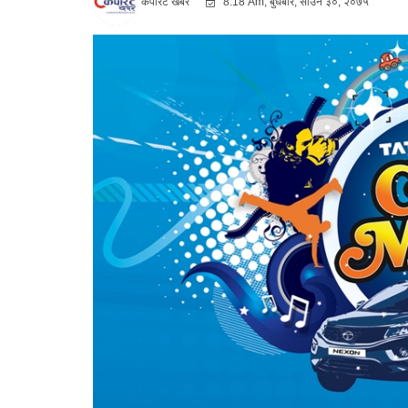
कर्पोरट खबर
8:18 Am, बुधबार, साउन ३०, २०७५