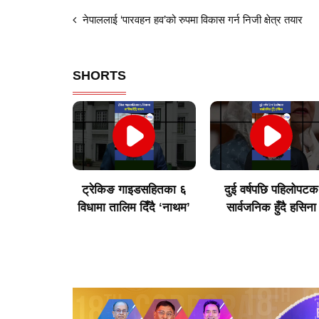
नेपाललाई ‘पारवहन हव’को रुपमा विकास गर्न निजी क्षेत्र तयार
SHORTS
इडसहितका ६
दुई वर्षपछि पहिलोपटक
विराटनगरका उद्योगी
दिँदै ‘नाथम’
सार्वजनिक हुँदै हसिना
मुन्दडाको घर र अफिसम
साढे ५ घण्टा खानतलास
गर्दा