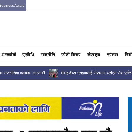
Business Award
अन्तर्वार्ता
प्रविधि
राजनीति
फोटो फिचर
खेलकुद
स्पेशल
निर्
 पोखरामा थ्रीएस सेवा पूर्णरुपमा
काठमाडौंमा ‘जमजम ब्रदर्स’ले थाले व्यवसाय
आयो सर्भिस...