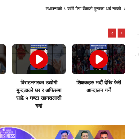
स्थापनाको ८ बर्षमै मेगा बैंकको मुनाफा अर्ब नाघ्यो
शिक्षकहरु भदौं देखि फेरी
अर्जेन्टिना सेमिफाइनलमा !!
जे
ा
आन्दालन गर्ने
|| Argentina || FIFA
स
ी
WORLD CUP 2026 ||
ब
Messi