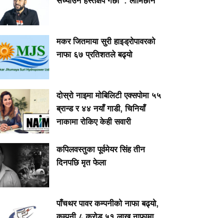
सच्याउन हस्तक्षेप गर्छौँ’ : लामिछाने
मकर जितमाया सुरी हाइड्रोपावरको
नाफा ६७ प्रतिशतले बढ्यो
दोस्रो नाइमा मोबिलिटी एक्सपोमा ५५
ब्रान्ड र ४४ नयाँ गाडी, चिनियाँ
नाकामा रोकिए केही सवारी
कपिलवस्तुका पूर्वमेयर सिंह तीन
दिनपछि मृत फेला
पाँचथर पावर कम्पनीको नाफा बढ्यो,
कम्पनी ८ करोड ५१ लाख नाफामा