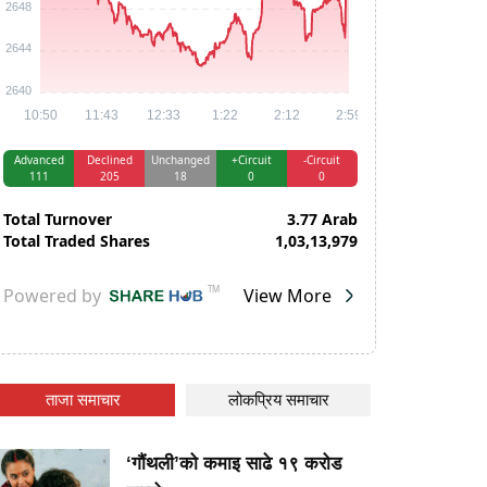
ताजा समाचार
लोकप्रिय समाचार
‘गौंथली’को कमाइ साढे १९ करोड