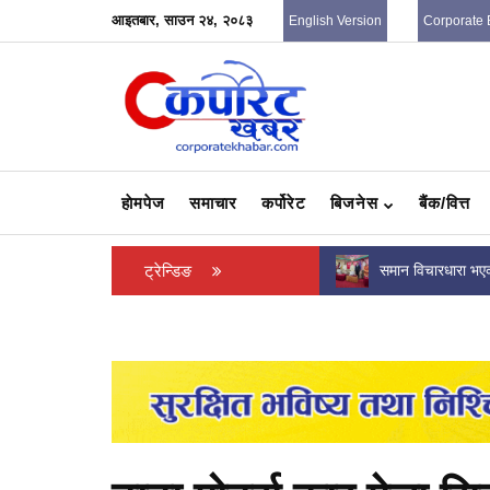
आइतबार, साउन २४, २०८३
English Version
Corporate 
हाेमपेज
समाचार
कर्पोरेट
बिजनेस
बैंक/वित्त
समान विचारधारा भएका राजनीतिक दलबीच ‘अग्रगामी
ट्रेन्डिङ
बीवाइडीका ग्राहकलाई
मोर्चा’ गठनको प्रस्ताव
उपलब्ध, सञ्चालनमा 