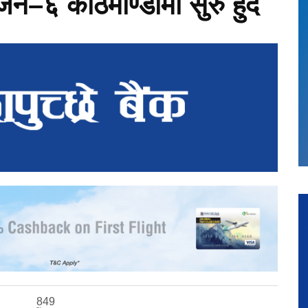
जन–६ काठमाण्डौमा सुरु हुदै
849