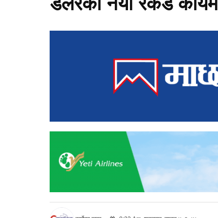
डलरकाे नयाँ रेकर्ड कायम