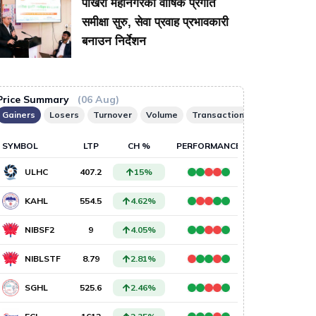
पोखरा महानगरको वार्षिक प्रगति
समीक्षा सुरु, सेवा प्रवाह प्रभावकारी
बनाउन निर्देशन
तै प्रदेशमा एमालेसँगको
२३ स्वास्थ्यकर्मी ‘बेपत्ता’
मुर्रा राँगाको
सहकार्य अन्त्य गर्ने
वि