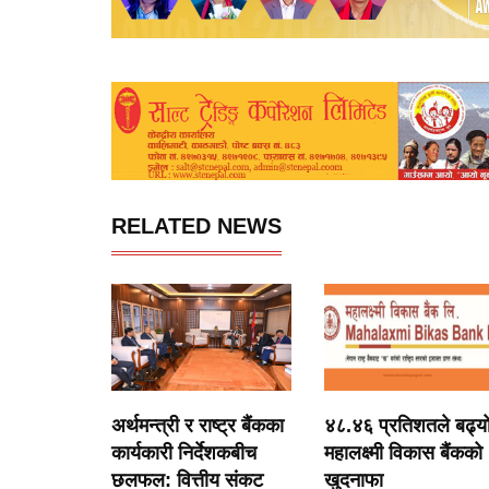
RELATED NEWS
अर्थमन्त्री र राष्ट्र बैंकका
४८.४६ प्रतिशतले बढ्य
कार्यकारी निर्देशकबीच
महालक्ष्मी विकास बैंकको
छलफल: वित्तीय संकट
खुदनाफा