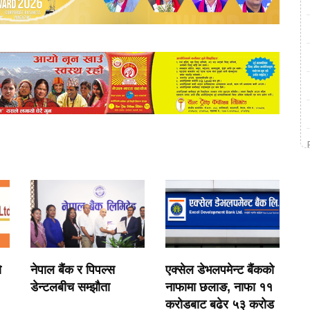
ो
नेपाल बैंक र पिपल्स
एक्सेल डेभलपमेन्ट बैंकको
डेन्टलबीच सम्झौता
नाफामा छलाङ, नाफा ११
करोडबाट बढेर ५३ करोड