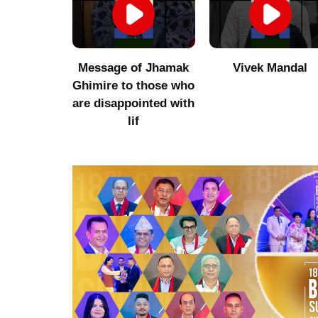
umor to
Message of Jhamak
Vivek Mandal
 Niraula
Ghimire to those who
are disappointed with
lif