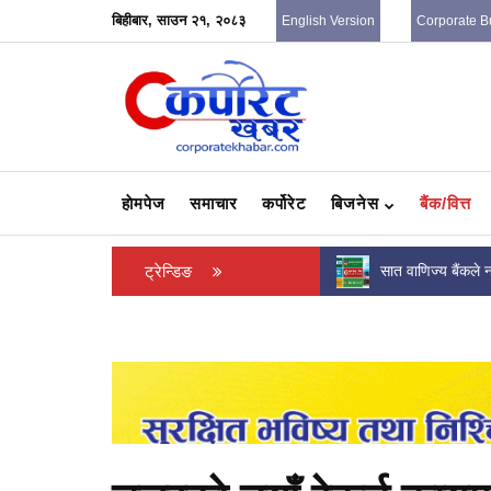
बिहीबार, साउन २१, २०८३
English Version
Corporate B
हाेमपेज
समाचार
कर्पोरेट
बिजनेस
बैंक/वित्त
कर्मचारीहरुको नयाँ तलबमान सार्वजनिक, कसकाे तलब
ट्रेन्डिङ
सात वाणिज्य बैंकले न
कति ? (पत्रसहित)
कमाए ?