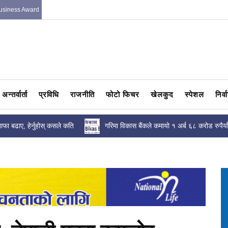
usiness Award
अन्तर्वार्ता
प्रविधि
राजनीति
फोटो फिचर
खेलकुद
स्पेशल
निर्
ाफा बढाए, हेर्नुहोस् कसले कति
गरिमा विकास बैंकले कमायो १ अर्ब ६८ करोड रुपैया
नाफा,कस्ता...