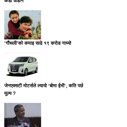
कडा अडान
‘गौंथली’को कमाइ साढे १९ करोड नाघ्यो
जेनएक्सटी मोटर्सले ल्यायो ‘बोमा ईभी’, कति पर्छ
मूल्य ?