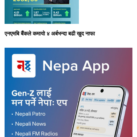
एनएमबि बैंकले कमायो ४ अर्बभन्दा बढी खुद नाफा