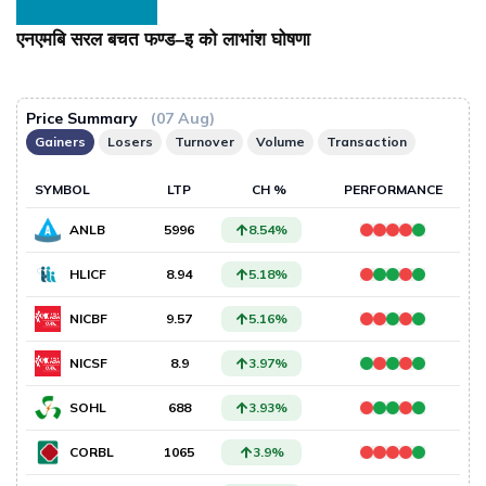
एनएमबि सरल बचत फण्ड–इ को लाभांश घोषणा