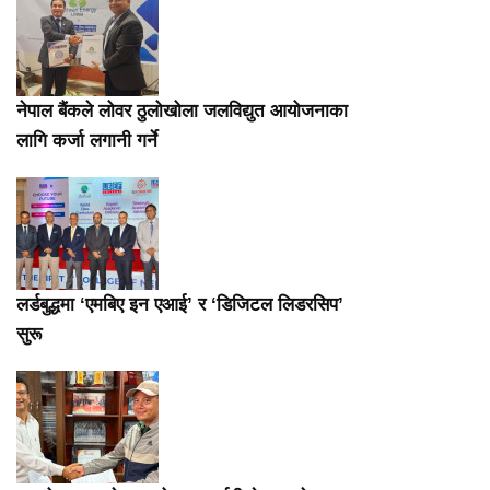
नेपाल बैंकले लोवर ठुलोखोला जलविद्युत आयोजनाका
लागि कर्जा लगानी गर्ने
लर्डबुद्धमा ‘एमबिए इन एआई’ र ‘डिजिटल लिडरसिप’
सुरू