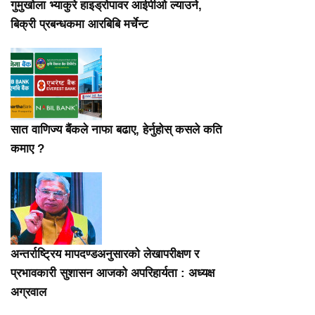
गुमुखोला भ्याकुरे हाइड्रोपावर आईपीओ ल्याउने,
बिक्री प्रबन्धकमा आरबिबि मर्चेन्ट
सात वाणिज्य बैंकले नाफा बढाए, हेर्नुहोस् कसले कति
कमाए ?
अन्तर्राष्ट्रिय मापदण्डअनुसारको लेखापरीक्षण र
प्रभावकारी सुशासन आजको अपरिहार्यता : अध्यक्ष
अग्रवाल