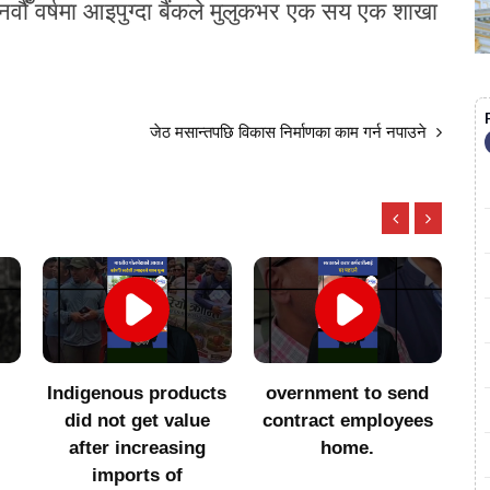
नवौंँ वर्षमा आइपुग्दा बैंकले मुलुकभर एक सय एक शाखा
जेठ मसान्तपछि विकास निर्माणका काम गर्न नपाउने
ts
overnment to send
सातै प्रदेशमा एमालेसँगको
२
contract employees
सहकार्य अन्त्य गर्ने
home.