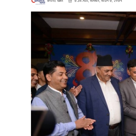
कर्पोरट खबर
9:34 Am, सोमबार, साउन ७, २०७५