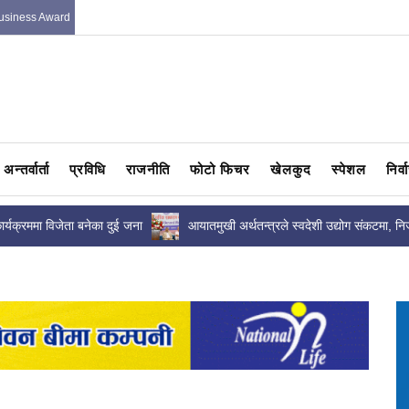
usiness Award
अन्तर्वार्ता
प्रविधि
राजनीति
फोटो फिचर
खेलकुद
स्पेशल
निर्
ले स्वदेशी उद्योग संकटमा, निजी
उधारो असुलीसम्बन्धी कानुन ल्याउन निजी क्षेत्रला
श्यक :...
एकजुट हुन सन्तोष पाण्डेको...