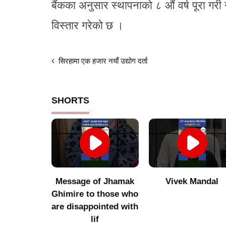
बैंकका अनुसार स्थापनाको ८ औं वर्ष पूरा गरी 
विस्तार गरेको छ ।
सिरहामा एक हजार नयाँ उद्योग दर्ता
SHORTS
of Jhamak
Vivek Mandal
Indigenous produc
 those who
did not get value
ointed with
after increasing
f
imports of