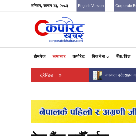
शनिबार, साउन २३, २०८३
English Version
Corporate B
हाेमपेज
समाचार
कर्पोरेट
बिजनेस
बैंक/वित्त
करदाता प्रोत्साहन कार्यक्रममा विजेता बनेका दुई जना
ट्रेन्डिङ
आयातमुखी अर्थतन्त्र
उपभोक्तालाई अर्थमन्त्री वाग्लेको...
क्षेत्रमैत्री नीति आव