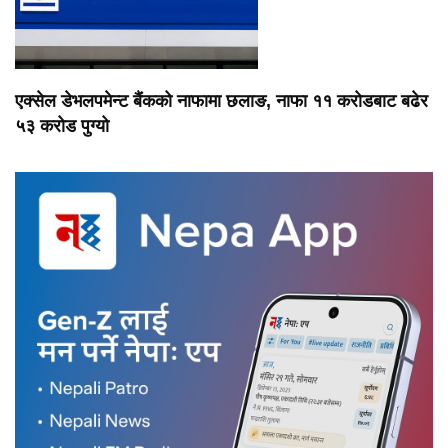
एक्सेल डेभलपमेन्ट बैंकको नाफामा छलाङ, नाफा ११ करोडबाट बढेर
५३ करोड पुग्यो