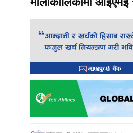
मौलाकालिकामा आइएमइ सम