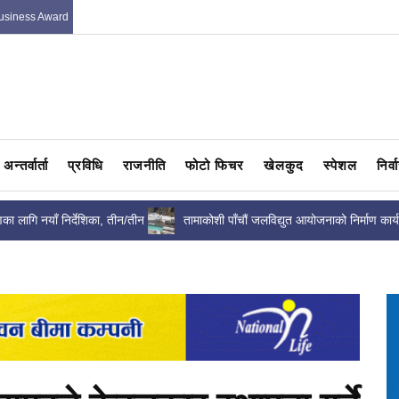
usiness Award
अन्तर्वार्ता
प्रविधि
राजनीति
फोटो फिचर
खेलकुद
स्पेशल
निर्
रणका लागि नयाँ निर्देशिका, तीन/तीन
तामाकोशी पाँचौं जलविद्युत आयोजनाको निर्माण कार्य
न
सन्तोषजनक, भौतिक प्रगति कति...