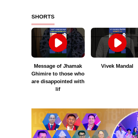
SHORTS
umor to
Message of Jhamak
Vivek Mandal
 Niraula
Ghimire to those who
are disappointed with
lif