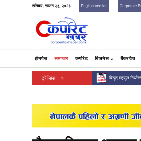
शनिबार, साउन २३, २०८३
English Version
Corporate B
हाेमपेज
समाचार
कर्पोरेट
बिजनेस
बैंक/वित्त
करदाता प्रोत्साहन कार्यक्रममा विजेता बनेका दुई जना
ट्रेन्डिङ
विद्युत् महसुल निर्धा
उपभोक्तालाई अर्थमन्त्री वाग्लेको...
वर्षमा दर पुनरवलोक