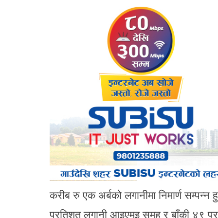
करीब रु एक अर्बको लगानीमा निमार्ण सम्पन्न
प्रतिशत लगानी आइएमइ समूह र बाँकी ४९ प्र