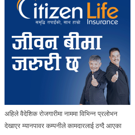
अहिले वैदेशिक रोजगारीमा नाममा विभिन्न प्रलोभन
देखाएर म्यानपावर कम्पनीले कामदारलाई ठग्दै आएका