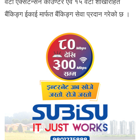
वटा एक्सटेन्सन काउण्टर एवं १५ वटा शाखारहित
बैंकिङ्ग ईकाई मार्फत बैंकिङ्ग सेवा प्रदान गरेको छ ।