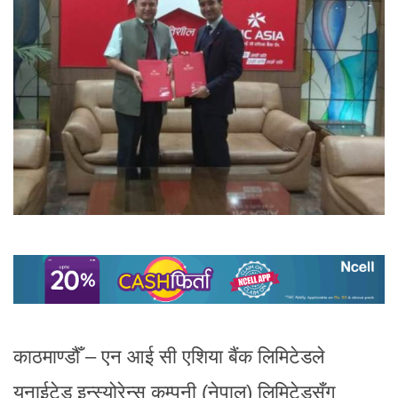
काठमाण्डौँ – एन आई सी एशिया बैंक लिमिटेडले
युनाईटेड इन्स्योरेन्स कम्पनी (नेपाल) लिमिटेडसँग