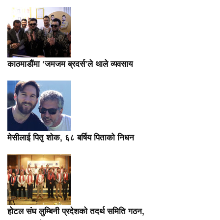
काठमाडौंमा ‘जमजम ब्रदर्स’ले थाले व्यवसाय
मेसीलाई पितृ शोक, ६८ बर्षिय पिताको निधन
होटल संघ लुम्बिनी प्रदेशको तदर्थ समिति गठन,