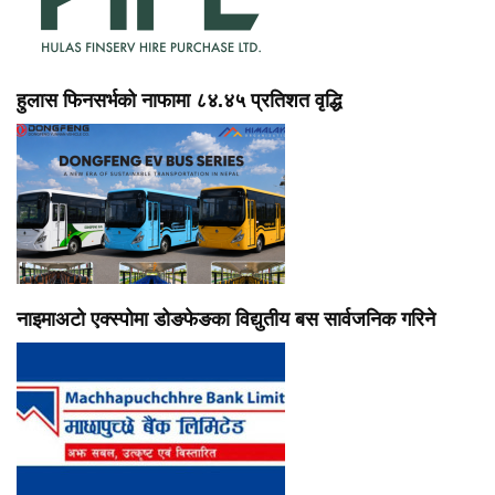
हुलास फिनसर्भको नाफामा ८४.४५ प्रतिशत वृद्धि
नाइमाअटो एक्स्पोमा डोङफेङका विद्युतीय बस सार्वजनिक गरिने