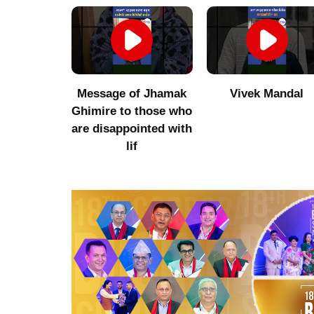
umor to
Message of Jhamak
Vivek Mandal
 Niraula
Ghimire to those who
are disappointed with
lif