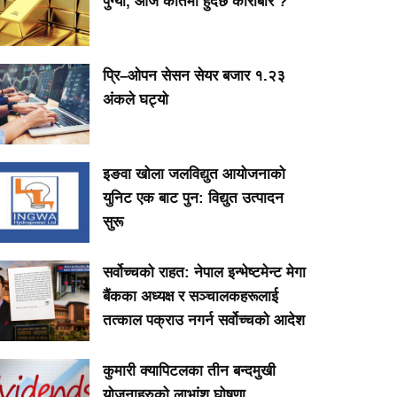
पुग्यो, आज कतिमा हुँदैछ कारोबार ?
प्रि–ओपन सेसन सेयर बजार १.२३
अंकले घट्यो
इङवा खोला जलविद्युत आयोजनाको
युनिट एक बाट पुन: विद्युत उत्पादन
सुरू
सर्वोच्चको राहत: नेपाल इन्भेष्टमेन्ट मेगा
बैंकका अध्यक्ष र सञ्चालकहरूलाई
तत्काल पक्राउ नगर्न सर्वोच्चको आदेश
कुमारी क्यापिटलका तीन बन्दमुखी
योजनाहरुको लाभांश घोषणा