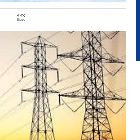
833
Shares