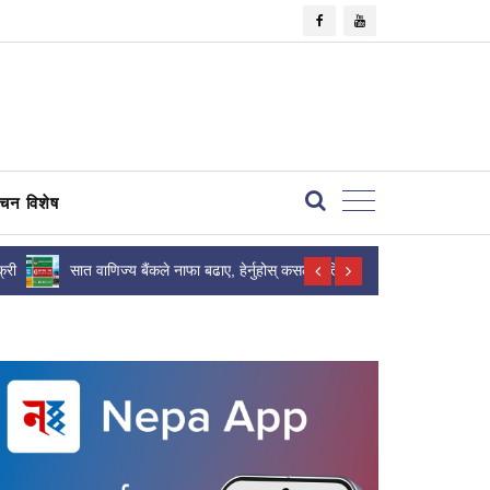
×
वाचन विशेष
्री
सात वाणिज्य बैंकले नाफा बढाए, हेर्नुहोस् कसले कति
नेपालको अटोमोब
कमाए ?
सुरक्षा, पूर्वाधार