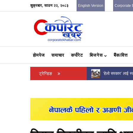
शुक्रबार, साउन २२, २०८३
English Version
Corporate 
हाेमपेज
समाचार
कर्पोरेट
बिजनेस
बैंक/वित्त
सेना प्रमुखको तलब ९० हजार नाघ्यो, सिपाहीको कति
ट्रेन्डिङ
‘हेलो सरकार’ लाई स्
पुग्यो ?
कार्ययोजनाको मस्यौ