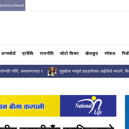
Business Award
अन्तर्वार्ता
प्रविधि
राजनीति
फोटो फिचर
खेलकुद
स्पेशल
निर्
तरोन्नति गरिंदै, अवधारणापत्र र
गुमुखोला भ्याकुरे हाइड्रोपावर आईपीओ ल्याउने, बिक
दा तयार
प्रबन्धकमा आरबिबि मर्चेन्ट