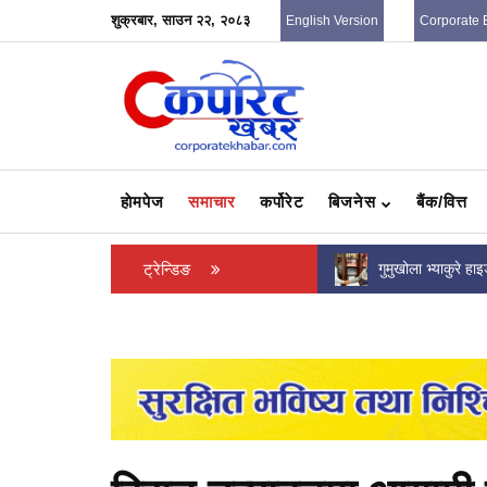
शुक्रबार, साउन २२, २०८३
English Version
Corporate 
हाेमपेज
समाचार
कर्पोरेट
बिजनेस
बैंक/वित्त
‘हेलो सरकार’ लाई स्तरोन्नति गरिंदै, अवधारणापत्र र
ट्रेन्डिङ
गुमुखोला भ्याकुरे ह
कार्ययोजनाको मस्यौदा तयार
प्रबन्धकमा आरबिबि मर