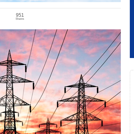
951
Shares