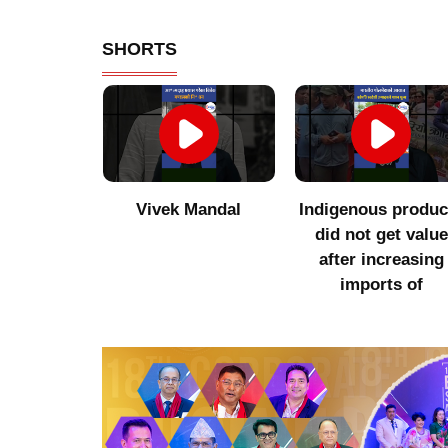
SHORTS
of Jhamak
Vivek Mandal
Indigenous produc
 those who
did not get value
ointed with
after increasing
f
imports of