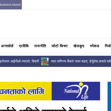
Business Award
अन्तर्वार्ता
प्रविधि
राजनीति
फोटो फिचर
खेलकुद
स्पेशल
निर्
ाइड्रोपावर आईपीओ ल्याउने, बिक्री
सात वाणिज्य बैंकले नाफा बढाए, हेर्नुहोस् कसले कत
्चेन्ट
कमाए ?