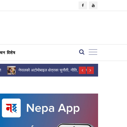
×
वाचन विशेष
ि
नेपालको अटोमोबाइल क्षेत्रका चुनौती, नीति, सडक
सेना प्रमुखको
सुरक्षा, पूर्वाधार र भविष्यबारे...
पुग्यो ?