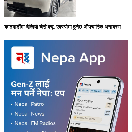
काठमाडौंमा देखियो चेरी क्यू, एक्स्पोमा हुनेछ औपचारिक अनावरण