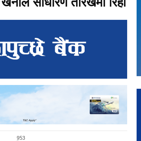
पी खनाल साधारण तारेखमा रिहा
953