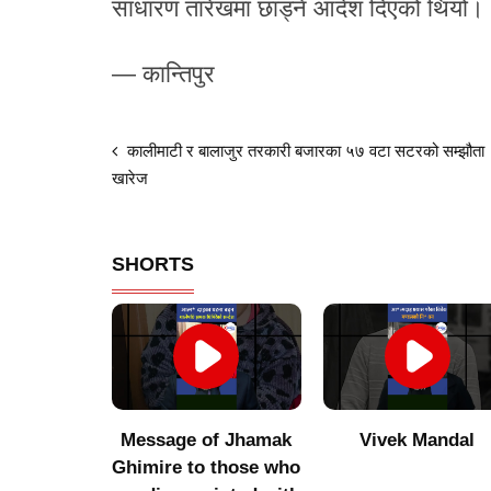
साधारण तारेखमा छाड्ने आदेश दिएको थियो।
— कान्तिपुर
कालीमाटी र बालाजुर तरकारी बजारका ५७ वटा सटरको सम्झौता
खारेज
SHORTS
of Jhamak
Vivek Mandal
Indigenous produc
 those who
did not get value