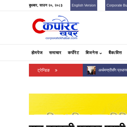
बुधबार, साउन २०, २०८३
English Version
Corporate B
हाेमपेज
समाचार
कर्पोरेट
बिजनेस
बैंक/वित्त
अर्थमन्त्रीसँग प्रधानमन्त्री बालेन र ऊर्जामन्त्री श्रेष्ठ
ट्रेन्डिङ
मन्त्रिपरिषद् बैठक बस
पनि असन्तुष्ट,महसुल घटाएर काउन्टर...