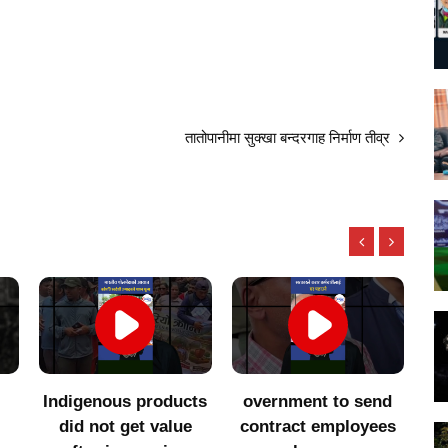
तातोपानीमा सुक्खा बन्दरगाह निर्माण तीव्र
ts
overnment to send
सातै प्रदेशमा एमालेसँगको
२
contract employees
सहकार्य अन्त्य गर्ने