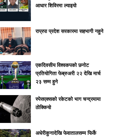
आधार शिविरमा ल्याइयो
राप्रपा प्रदेश सरकारमा सहभागी नहुने
एकदिवसीय विश्वकपको छनोट
प्रतियोगिता फेब्रुअरी २२ देखि मार्च
२३ सम्म हुने
स्पेसएक्सको रकेटको भाग चन्द्रमामा
ठोक्कियो
३ स्वास्थ्यकर्मी ‘बेपत्ता’
मुर्रा राँगाको वीर्य किसानलाई
अर्जेन्टिना स
वितरण
|| Argenti
अधेरीकुनादेखि फेवातालसम्म फिर्के