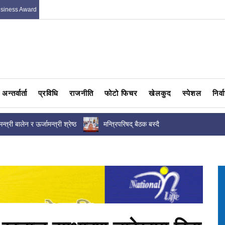
usiness Award
अन्तर्वार्ता
प्रविधि
राजनीति
फोटो फिचर
खेलकुद
स्पेशल
निर्
्दै
हर्कपुर मावीमा शिक्षक सरुवालाई लिएर चर्कियो विवा
मापदण्डको धज्जी...