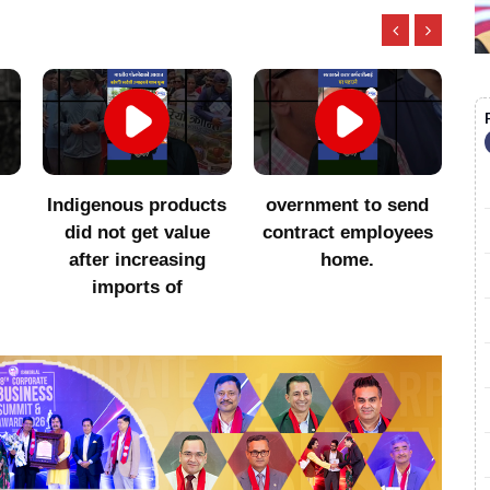
ts
overnment to send
सातै प्रदेशमा एमालेसँगको
२
contract employees
सहकार्य अन्त्य गर्ने
home.