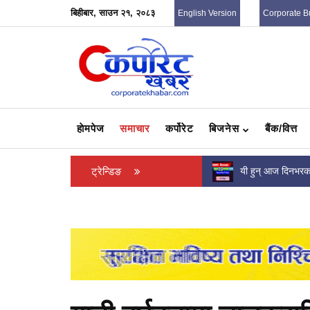
बिहीबार, साउन २१, २०८३
English Version
Corporate B
हाेमपेज
समाचार
कर्पोरेट
बिजनेस
बैंक/वित्त
यी हुन् आज दिनभरका प्रमुख २० समाचार
ट्रेन्डिङ
आईडा र केयुद्वारा एम
२०२६ भर्नाका लागि 