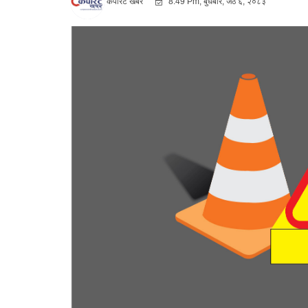
कर्पोरट खबर
8:49 Pm, बुधबार, जेठ ६, २०८३