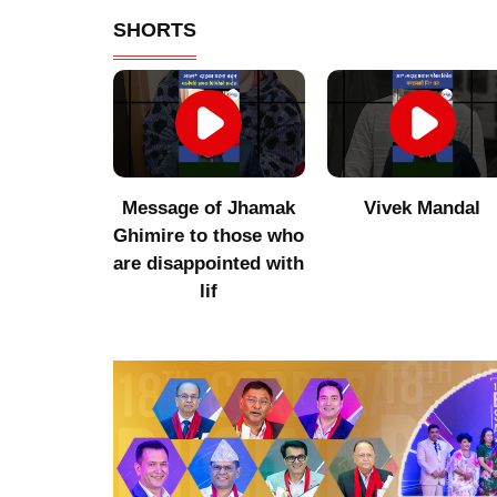
SHORTS
of Jhamak
Vivek Mandal
Indigenous produc
 those who
did not get value
ointed with
after increasing
f
imports of