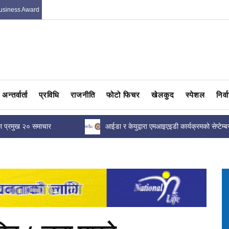
usiness Award
अन्तर्वार्ता
प्रविधि
राजनीति
फोटो फिचर
खेलकुद
स्पेशल
निर्
आइएइडी कार्यक्रमको सेप्टेम्बर
नेपालमै विकसित ‘फिरिरी’ सुपर एप सार्वजनिक
आवेदन...