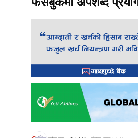
फेसबुकमा अपशब्द प्रयोग ग