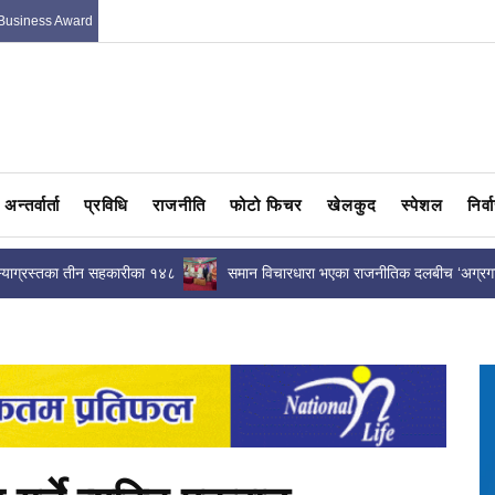
Business Award
अन्तर्वार्ता
प्रविधि
राजनीति
फोटो फिचर
खेलकुद
स्पेशल
निर्
याग्रस्तका तीन सहकारीका १४८
समान विचारधारा भएका राजनीतिक दलबीच ‘अग्रग
 रकम...
मोर्चा’ गठनको प्रस्ताव