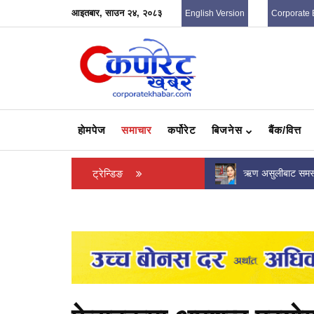
आइतबार, साउन २४, २०८३
English Version
Corporate 
हाेमपेज
समाचार
कर्पोरेट
बिजनेस
बैंक/वित्त
कर तिर्ने करदाताको सधैं सम्मान हुनुपर्छ : रवि लामिछाने
ट्रेन्डिङ
ऋण असुलीबाट समस्
जना बचतकर्ताले पाए