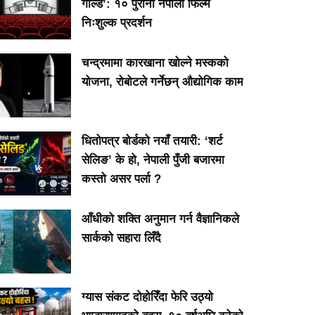
गोल्ड’: १० पुराना नेपाली फिल्म
निःशुल्क प्रदर्शन
चन्द्रमामा कारखाना खोल्ने मस्कको
योजना, रोबोटले गर्नेछन् औद्योगिक काम
्जेन्टिना सेमिफाइनलमा !!
जेब्रा झोला बोकेर होल्डिङ
Brain t
धितोपत्र बोर्डको नयाँ तयारी: ‘शर्ट
| Argentina || FIFA
सेन्टरबाट बाहिरिँदै गरेका
Dipashre
सेलिङ’ के हो, नेपाली पुँजी बजारमा
ORLD CUP 2026 ||
बालकलाई हर्क साम्पाङले
कस्तो असर पर्ला ?
Messi
आँधीको शक्ति अनुमान गर्न वैज्ञानिकले
सार्कको सहारा लिँदै
ग्यास संकट दोहोरिँदा फेरि उठ्यो