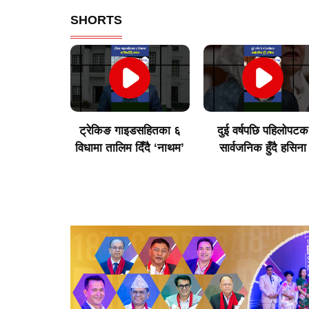
SHORTS
े किन नगरेको
ट्रेकिङ गाइडसहितका ६
दुई वर्षपछि पहिलोपटक
न सोध्दा …
विधामा तालिम दिँदै ‘नाथम’
सार्वजनिक हुँदै हसिना