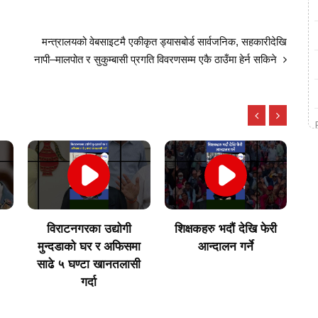
मन्त्रालयको वेबसाइटमै एकीकृत ड्यासबोर्ड सार्वजनिक, सहकारीदेखि
नापी–मालपोत र सुकुम्बासी प्रगति विवरणसम्म एकै ठाउँमा हेर्न सकिने
शिक्षकहरु भदौं देखि फेरी
अर्जेन्टिना सेमिफाइनलमा !!
जे
ा
आन्दालन गर्ने
|| Argentina || FIFA
स
ी
WORLD CUP 2026 ||
ब
Messi