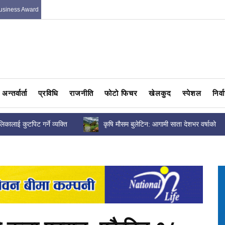
usiness Award
अन्तर्वार्ता
प्रविधि
राजनीति
फोटो फिचर
खेलकुद
स्पेशल
निर्
आगामी साता देशभर वर्षाको
तामाकोशी पाँचौं जलविद्युत आयोजनाको निर्माण कार्
ाउन...
सन्तोषजनक, भौतिक प्रगति कति...