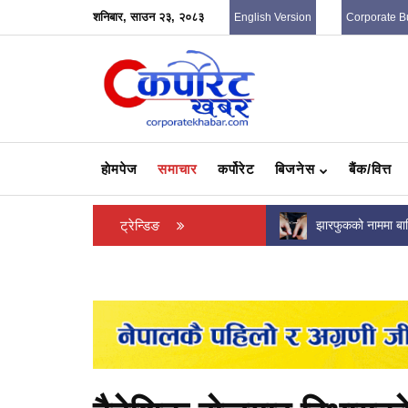
शनिबार, साउन २३, २०८३
English Version
Corporate B
हाेमपेज
समाचार
कर्पोरेट
बिजनेस
बैंक/वित्त
झारफुकको नाममा बालिकालाई कुटपिट गर्ने व्यक्ति
ट्रेन्डिङ
कृषि मौसम बुलेटिन: 
पक्राउ
सम्भावना, बाली जोग