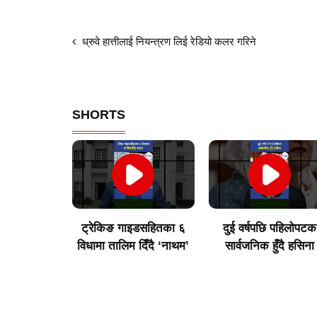
ध्रुवे हात्तीलाई नियन्त्रण लिई रेडियो कलर गरिने
SHORTS
इडसहितका ६
दुई वर्षपछि पहिलोपटक
विराटनगरका उद्योगी
दिँदै ‘नाथम’
सार्वजनिक हुँदै हसिना
मुन्दडाको घर र अफिसम
साढे ५ घण्टा खानतलास
गर्दा