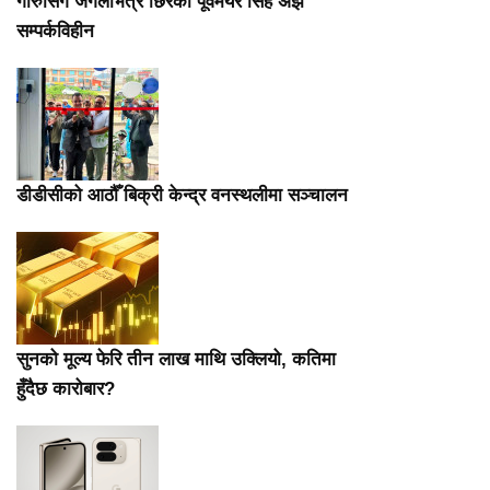
गोरुसिंगे जंगलभित्र छिरेका पूर्वमेयर सिंह अझै
सम्पर्कविहीन
डीडीसीको आठौँ बिक्री केन्द्र वनस्थलीमा सञ्चालन
सुनको मूल्य फेरि तीन लाख माथि उक्लियो, कतिमा
हुँदैछ कारोबार?