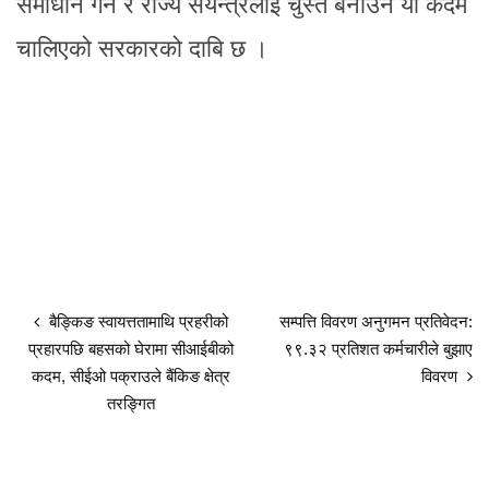
समाधान गर्न र राज्य संयन्त्रलाई चुस्त बनाउन यो कदम
चालिएको सरकारको दाबि छ ।
बैङ्किङ स्वायत्ततामाथि प्रहरीको
सम्पत्ति विवरण अनुगमन प्रतिवेदन:
प्रहारपछि बहसको घेरामा सीआईबीको
९९.३२ प्रतिशत कर्मचारीले बुझाए
कदम, सीईओ पक्राउले बैंकिङ क्षेत्र
विवरण
तरङ्गित