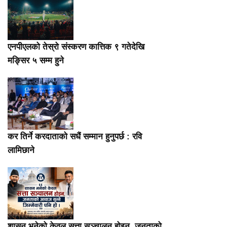
एनपीएलको तेस्रो संस्करण कात्तिक ९ गतेदेखि
मङ्सिर ५ सम्म हुने
कर तिर्ने करदाताको सधैं सम्मान हुनुपर्छ : रवि
लामिछाने
शासन भनेको केवल सत्ता सञ्चालन होइन, जनताको