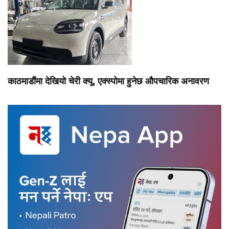
काठमाडौंमा देखियो चेरी क्यू, एक्स्पोमा हुनेछ औपचारिक अनावरण