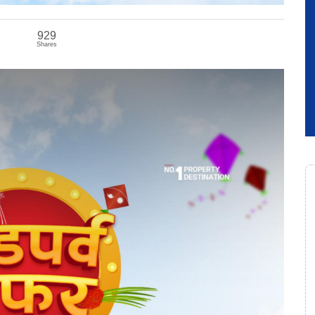
929
Shares