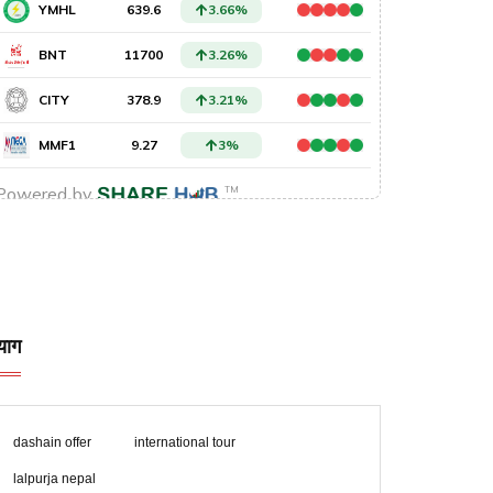
याग
dashain offer
international tour
lalpurja nepal