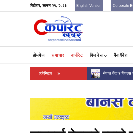
बिहीबार, साउन २१, २०८३
English Version
Corporate B
हाेमपेज
समाचार
कर्पोरेट
बिजनेस
बैंक/वित्त
हर्कपुर मावीमा शिक्षक सरुवालाई लिएर चर्कियो विवाद :
ट्रेन्डिङ
नेपाल बैंक र पिपल्स
मापदण्डको धज्जी...