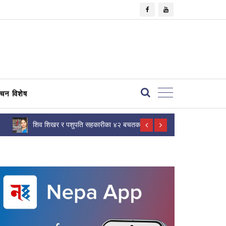
×
वाचन विशेष
शिव शिखर र पशुपति सहकारीका ४२ बचतकर्ताको रकम
नेपालमै विकसित
फिर्ता