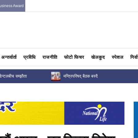
usiness Award
अन्तर्वार्ता
प्रविधि
राजनीति
फोटो फिचर
खेलकुद
स्पेशल
निर्
 डेन्टलबीच सम्झौता
मन्त्रिपरिषद् बैठक बस्दै