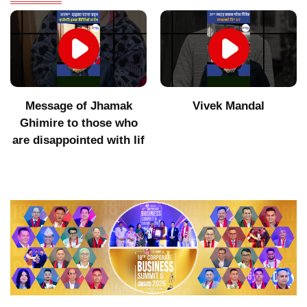
Vivek Mandal
Indigenous products did
not get value after
increasing imports of