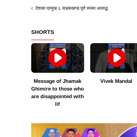
देशका प्रमुख ६ सडकखण्ड पूर्ण रूपमा अवरुद्ध
SHORTS
of Jhamak
Vivek Mandal
Indigenous produc
 those who
did not get value
ointed with
after increasing
f
imports of