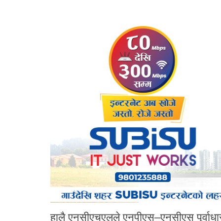
हालै एनसीएचएलले एनपीएस–एनसीएस पूर्वाधारको