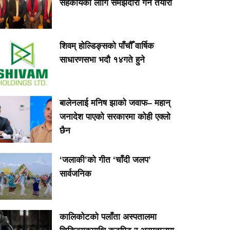
सहकार्यका लागि समझदारी गर्ने तयारी
शिवम् होल्डिङ्सको पाँचौँ वार्षिक
साधारणसभा भदौ १४गते हुने
बालेनलाई मनिष झाको जवाफ– महान्
जनादेश पाएको सरकारमा कोही एक्लो
छैन
‘जलाकी’को गीत ‘चाँदी जलप’
सार्वजनिक
कालिकोटको पलाँता अस्पतालमा