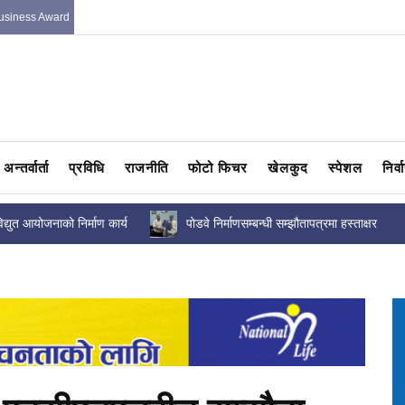
usiness Award
अन्तर्वार्ता
प्रविधि
राजनीति
फोटो फिचर
खेलकुद
स्पेशल
निर्
 सम्झौतापत्रमा हस्ताक्षर
उधारो असुलीसम्बन्धी कानुन ल्याउन निजी क्षेत्रला
एकजुट हुन सन्तोष पाण्डेको...