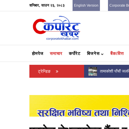
शनिबार, साउन २३, २०८३
English Version
Corporate B
हाेमपेज
समाचार
कर्पोरेट
बिजनेस
बैंक/वित्त
तामाकोशी पाँचौं जलविद्युत आयोजनाको निर्माण कार्य
ट्रेन्डिङ
पोडवे निर्माणसम्बन्धी
सन्तोषजनक, भौतिक प्रगति कति...