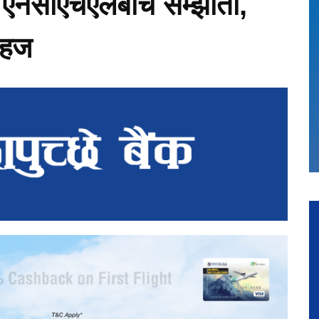
 र एनसीएचएलबीच सम्झौता,
सहज