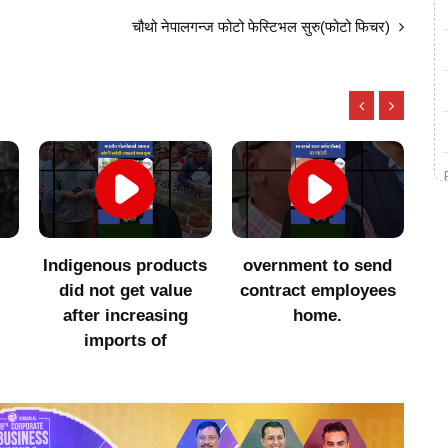
चौथो नेपालगन्ज फोटो फेस्टिभल सुरु(फोटो फिचर)
ts
overnment to send
सातै प्रदेशमा एमालेसँगको
२
contract employees
सहकार्य अन्त्य गर्ने
home.