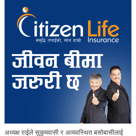
अध्यक्ष राईले सुकुमवासी र अव्यवस्थित बसोबासीलाई