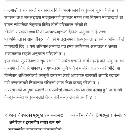
काठमाडौं । सरकारले सरकारी र निजी अस्पतालको अनुगमन सुरु गरेको छ ।
स्वास्थ्य तथा जनसङ्ख्या मन्त्रालयको गुणस्तर मापन तथा नियमन महाशाखाले डा
रोशन न्यौपानेको नेतृत्वमा विशेष टोली परिचालन गरेको हो ।
टोलीले सरकारी तथा निजी अस्पतालहरूको दैनिक अनुगमनलाई उच्च
प्राथमिकताका साथ तीव्रता दिएको मन्त्रालयका सहप्रवक्ता डा समीर अधिकारीले
जानकारी दिए । यसै अभियानअन्तर्गत गत हप्ता कान्तिबाल अस्पताल र अल्का
अस्पतालमा छड्के अनुगमन गरिएको छ ।
हाल सघन सुपरीवेक्षण र सुधारका लागि सचेत गराउने कार्य भइरहे पनि अनुगमनका
क्रममा तोकिएको मापदण्ड र गुणस्तरमा कुनै पनि कमजोरी वा लापरबाही भेटिएमा
जिम्मेवार अधिकारीलाई कानुनी दायरामा ल्याई आवश्यक कारबाही अगाडि बढाउने
गरी मन्त्रालयले नियमनमा पछिल्लो समय निकै कडाइ गरेको छ ।
अस्पतालको अनुगमनलगत्तै अब फार्मेसीलगायत स्वास्थ्य सेवा प्रवाह हुने अन्य सबै
केन्द्रमासमेत अनुगमनलाई तीव्र पार्ने मन्त्रालयको तयारी छ ।
आज दिनभरका प्रमुख २० समाचार:
बराबरीमा रोकिए लिभरपुल र चेल्सी
अमेरिका र इरानबीच तनाव कम गर्ने
प्रयासदेखि उपत्यकाका सुकुम्बासीको