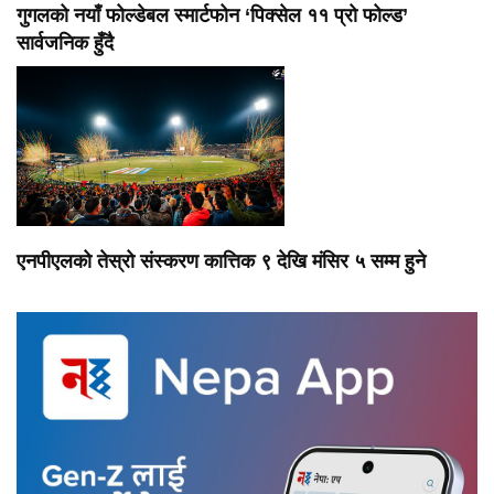
गुगलको नयाँ फोल्डेबल स्मार्टफोन ‘पिक्सेल ११ प्रो फोल्ड’
सार्वजनिक हुँदै
एनपीएलको तेस्रो संस्करण कात्तिक ९ देखि मंसिर ५ सम्म हुने