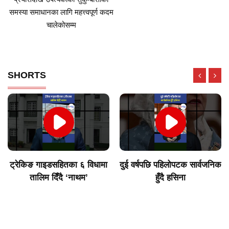
समस्या समाधानका लागि महत्त्वपूर्ण कदम
चालेकोसम्म
SHORTS
दुई वर्षपछि पहिलोपटक सार्वजनिक
विराटनगरका उद्योगी मुन्दडाको
हुँदै हसिना
घर र अफिसमा साढे ५ घण्टा
खानतलासी गर्दा