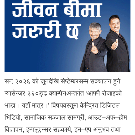
सन् २०२६ को जुनदेखि सेप्टेम्बरसम्म सञ्चालन हुने
प्यासेन्जर ३६०ङ्ढ क्याम्पेनअन्तर्गत ‘आफ्नै रोजाइको
भाडा। यहाँ मात्र।’ विषयवस्तुमा केन्द्रित डिजिटल
भिडियो, सामाजिक सञ्जाल सामग्री, आउट–अफ–होम
विज्ञापन, इन्फ्लुएन्सर सहकार्य, इन–एप अनुभव तथा