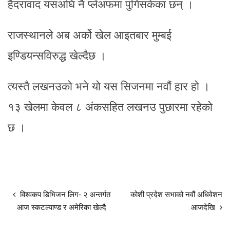
हैदरावाद यसअघि नै प्लेअफमा पुगिसकेका छन् ।
राजस्थानले अब अर्को खेल आइतबार मुम्बई
इण्डियन्सविरुद्ध खेल्दैछ ।
त्यस्तै लखनउको भने यो यस सिजनमा नवौं हार हो ।
१३ खेलमा केवल ८ अंकसहित लखनउ पुछारमा रहेको
छ ।
विश्वकप डिभिजन लिग- २ अन्तर्गत
कोशी प्रदेश सभाको नवौं अधिवेशन
आज स्कटल्याण्ड र अमेरिका खेल्दै
आजदेखि