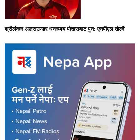
श्रीलंकन अलराउण्डर धनञ्जय पोखराबाट पुन: एनपीएल खेल्दै