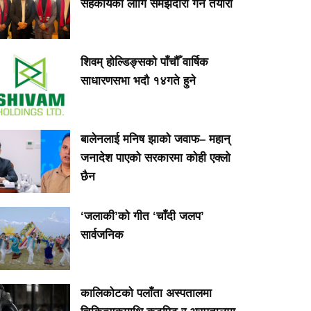
सहकार्यका लागि समझदारी गर्ने तयारी
शिवम् होल्डिङ्सको पाँचौँ वार्षिक
साधारणसभा भदौ १४गते हुने
बालेनलाई मनिष झाको जवाफ– महान्
जनादेश पाएको सरकारमा कोही एक्लो
छैन
‘जलाकी’को गीत ‘चाँदी जलप’
सार्वजनिक
कालिकोटको पलाँता अस्पतालमा