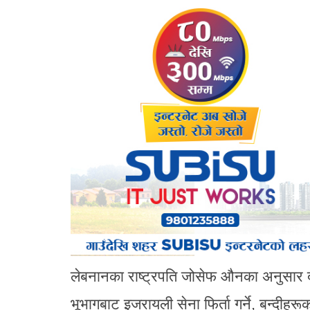
लेबनानका राष्ट्रपति जोसेफ औनका अनुसार दू
भूभागबाट इजरायली सेना फिर्ता गर्ने, बन्दीहरू