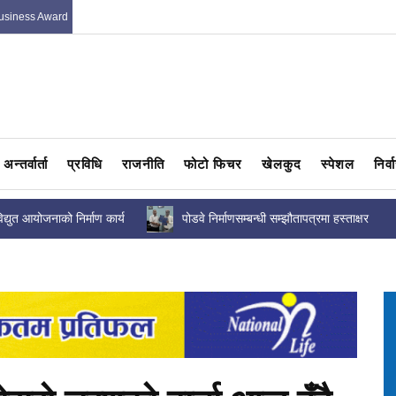
usiness Award
अन्तर्वार्ता
प्रविधि
राजनीति
फोटो फिचर
खेलकुद
स्पेशल
निर्
द्युत आयोजनाको निर्माण कार्य
पोडवे निर्माणसम्बन्धी सम्झौतापत्रमा हस्ताक्षर
प्रगति कति...