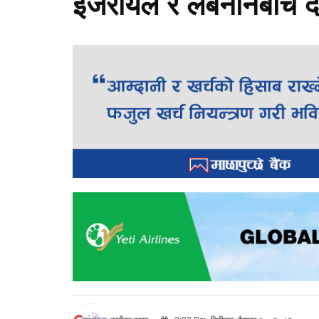
इजरायल र लेबनानबीच दोस