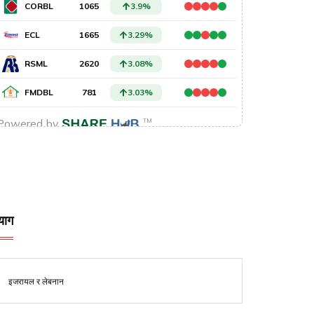
याग
इजरायल र लेबनान