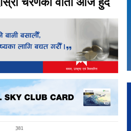
्रो चरणको वार्ता आज हुँदै
381