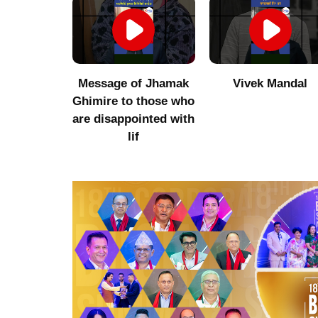
umor to
Message of Jhamak
Vivek Mandal
 Niraula
Ghimire to those who
are disappointed with
lif