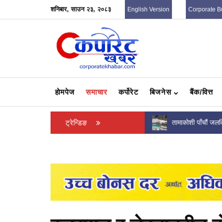
शनिबार, साउन २३, २०८३
English Version
Corporate B
हाेमपेज
समाचार
कर्पोरेट
बिजनेस
बैंक/वित्त
करदाता प्रोत्साहन कार्यक्रममा विजेता बनेका दुई जना
ट्रेन्डिङ
तामाकोशी पाँचौं जलवि
उपभोक्तालाई अर्थमन्त्री वाग्लेको...
सन्तोषजनक, भौतिक 