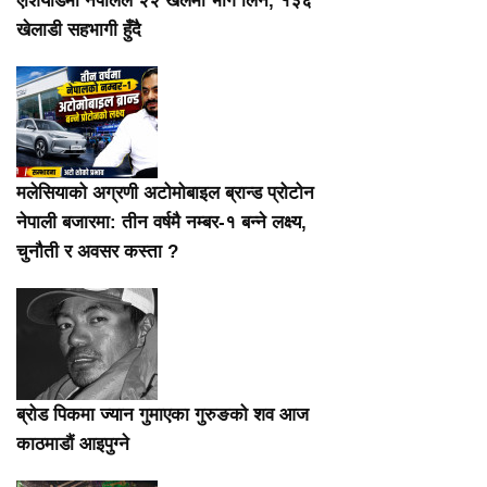
एशियाडमा नेपालले २२ खेलमा भाग लिने, १३६
खेलाडी सहभागी हुँदै
मलेसियाको अग्रणी अटोमोबाइल ब्रान्ड प्रोटोन
नेपाली बजारमा: तीन वर्षमै नम्बर-१ बन्ने लक्ष्य,
चुनौती र अवसर कस्ता ?
ब्रोड पिकमा ज्यान गुमाएका गुरुङको शव आज
काठमाडौं आइपुग्ने