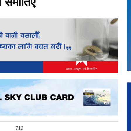
 समातिए
712