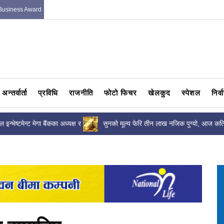
Business Award
अन्तर्वार्ता
प्रविधि
राजनीति
फोटो फिचर
खेलकुद
स्पेशल
निर्
 इन्भेष्टमेन्ट मेगा बैंकका अध्यक्ष र
सुनको मूल्य फेरि तीन लाख नजिक पुग्यो, आज कत
काल...
हुँदैछ...