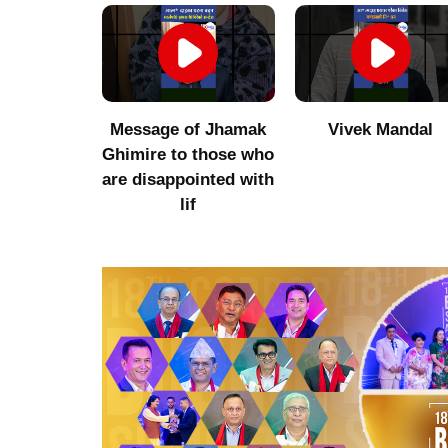
umor to
Message of Jhamak
Vivek Mandal
 Niraula
Ghimire to those who
are disappointed with
lif