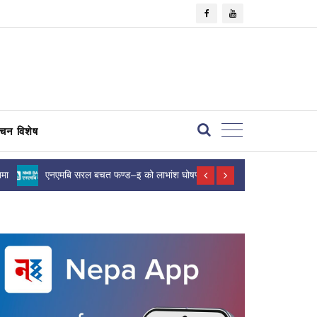
×
वाचन विशेष
िमा
एनएमबि सरल बचत फण्ड–इ को लाभांश घोषणा
इङवा खोला जलव
विद्युत उत्पादन..