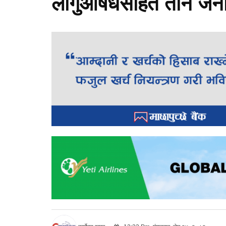
लागुऔषधसहित तीन जना