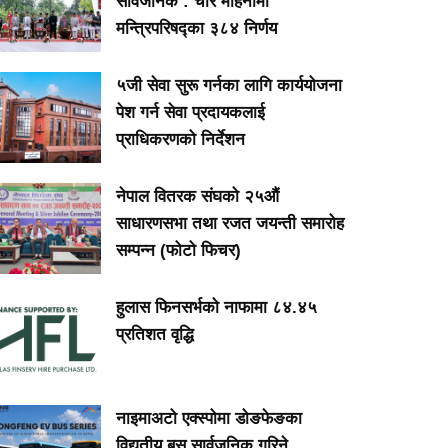
सार्वजनिक : चार महिनामा
मन्त्रिपरिषद्का ३८४ निर्णय
५जी सेवा सुरू गर्नका लागि कार्ययोजना
पेश गर्न सेवा प्रदायकलाई
प्राधिकरणको निर्देशन
नेपाल वितरक संघको २५औं
साधारणसभा तथा रजत जयन्ती समारोह
सम्पन्न (फोटो फिचर)
हुलास फिनसर्भको नाफामा ८४.४५
प्रतिशत वृद्धि
नाइमाअटो एक्स्पोमा डोङफेङका
विद्युतीय बस सार्वजनिक गरिने