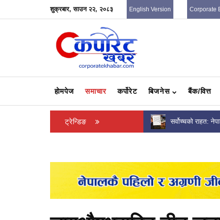
शुक्रबार, साउन २२, २०८३
English Version
Corporate 
हाेमपेज
समाचार
कर्पोरेट
बिजनेस
बैंक/वित्त
गरिमा विकास बैंकको केन्द्रीय कार्यालय स्थानान्तरण
ट्रेन्डिङ
सर्वोच्चको राहत: नेपाल
सञ्चालकहरूलाई तत्