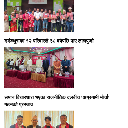
डडेल्धुराका १२ परिवारले ३८ वर्षपछि पाए लालपुर्जा
समान विचारधारा भएका राजनीतिक दलबीच ‘अग्रगामी मोर्चा’
गठनको प्रस्ताव