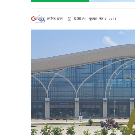
कर्पोरट खबर
8:08 Am, बुधबार, जेठ ६, २०८३