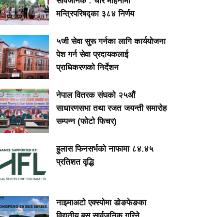
सार्वजनिक : चार महिनामा
मन्त्रिपरिषद्का ३८४ निर्णय
५जी सेवा सुरू गर्नका लागि कार्ययोजना
पेश गर्न सेवा प्रदायकलाई
प्राधिकरणको निर्देशन
नेपाल वितरक संघको २५औं
साधारणसभा तथा रजत जयन्ती समारोह
सम्पन्न (फोटो फिचर)
हुलास फिनसर्भको नाफामा ८४.४५
प्रतिशत वृद्धि
नाइमाअटो एक्स्पोमा डोङफेङका
विद्युतीय बस सार्वजनिक गरिने