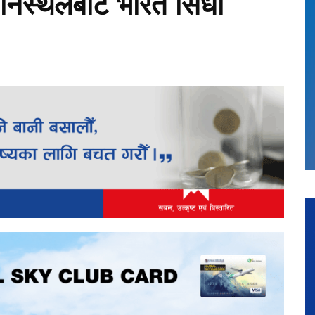
िमानस्थलबाट भारत सिधा