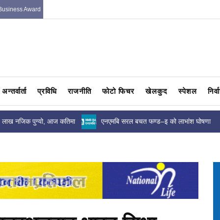
Business Award
अन्तर्वार्ता
प्रविधि
राजनीति
फोटो फिचर
खेलकुद
स्पेशल
निर्
ीन लाख नजिक पुग्यो, आज कतिमा
एनएमबि सरल बचत फण्ड–इ को लाभांश घोषणा