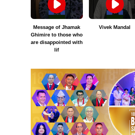
umor to
Message of Jhamak
Vivek Mandal
 Niraula
Ghimire to those who
are disappointed with
lif