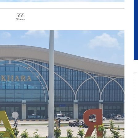
555
Shares