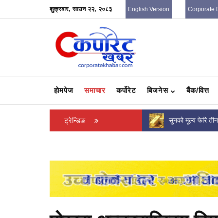
शुक्रबार, साउन २२, २०८३
English Version
Corporate 
हाेमपेज
समाचार
कर्पोरेट
बिजनेस
बैंक/वित्त
आज कति पुग्यो विदेशी मुद्राको विनिमयदर ?
ट्रेन्डिङ
सुनको मूल्य फेरि त
हुँदैछ...