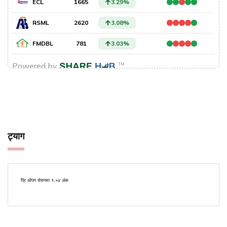
ट्याग
प्रि ओपन सेसनमा १.५४ अंक