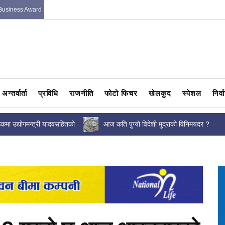
Business Award
अन्तर्वार्ता
प्रविधि
राजनीति
फोटो फिचर
खेलकुद
स्पेशल
निर्
ठकमा उद्योगमन्त्री यादवसहितको
आज कति पुग्यो विदेशी मुद्राको विनिमयदर ?
ुणस्तर मापदण्ड स्वीकृत