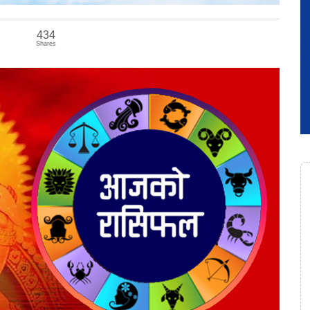
434
Shares