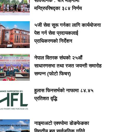
सार्वजनिक : चार महिनामा
मन्त्रिपरिषद्का ३८४ निर्णय
५जी सेवा सुरू गर्नका लागि कार्ययोजना
पेश गर्न सेवा प्रदायकलाई
प्राधिकरणको निर्देशन
नेपाल वितरक संघको २५औं
साधारणसभा तथा रजत जयन्ती समारोह
सम्पन्न (फोटो फिचर)
हुलास फिनसर्भको नाफामा ८४.४५
प्रतिशत वृद्धि
नाइमाअटो एक्स्पोमा डोङफेङका
विद्युतीय बस सार्वजनिक गरिने