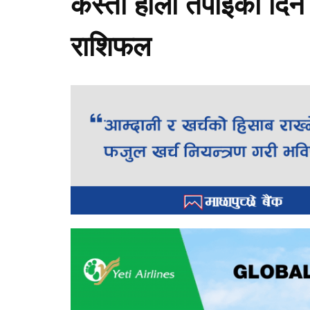
कस्तो होला तपाईको दि
राशिफल