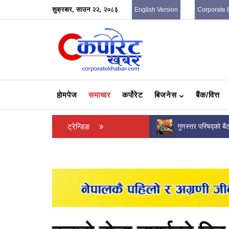
शुक्रबार, साउन २२, २०८३
English Version
Corporate 
हाेमपेज
समाचार
कर्पोरेट
बिजनेस
बैंक/वित्त
इन्भेष्टमेन्ट मेगा बैंकका अध्यक्ष, सञ्चालकलाई पक्राउ
ट्रेन्डिङ
गुणस्तर परिषद्को बै
नगर्न सर्वोच्चको अल्पकालीन अन्तरिम...
सहभागिता, विभिन्न ग