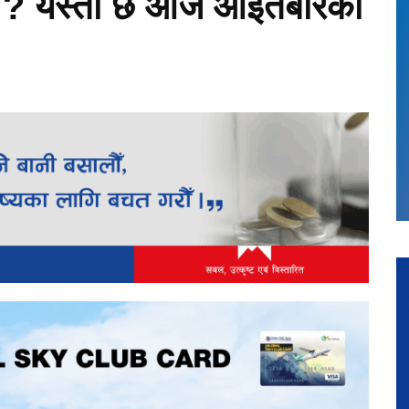
न ? यस्तो छ आज आइतबारको