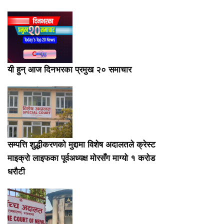
यी हुन् आज दिनभरका प्रमुख २० समाचार
सम्पत्ति शुद्धीकरणको मुद्दामा विशेष अदालतले क्रेस्ट
माइक्रो लाइफका पूर्वअध्यक्ष मोरसँग माग्यो १ करोड
धरौटी