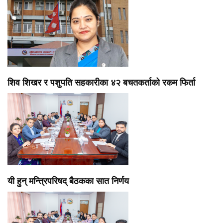
शिव शिखर र पशुपति सहकारीका ४२ बचतकर्ताको रकम फिर्ता
यी हुन् मन्त्रिपरिषद् बैठकका सात निर्णय