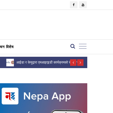
×
वाचन विशेष
आईडा र केयुद्वारा एमआइएइडी कार्यक्रमको सेप्टेम्बर
प्रधानमन्त्रीक
२०२६ भर्नाका लागि आवेदन...
व्यवसायीको मन