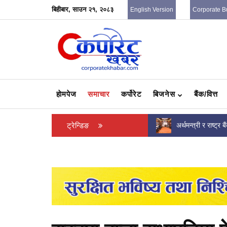
बिहीबार, साउन २१, २०८३
English Version
Corporate B
हाेमपेज
समाचार
कर्पोरेट
बिजनेस
बैंक/वित्त
थाइल्याण्ड गएका यामाहा नेपालका साझेदारहरू स्वदेश
ट्रेन्डिङ
अर्थमन्त्री र राष्ट्र 
फिर्ता
छलफल: वित्तीय संकट