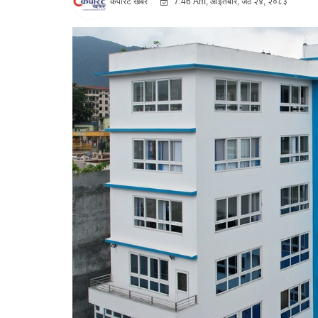
कर्पोरट खबर
7:46 Am, आइतबार, जेठ २४, २०८३