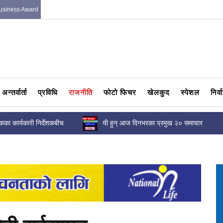
usiness Award
अन्तर्वार्ता
प्रविधि
राजनीति
फोटो फिचर
खेलकुद
स्पेशल
निर्
बैंकका कार्यकारी निर्देशकबीच
यी हुन् आज दिनभरका प्रमुख २० समाचार
 व्यहोरिरहेका नागरिक...