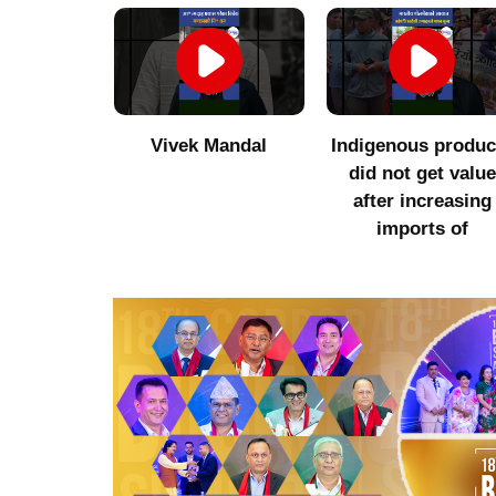
of Jhamak
Vivek Mandal
Indigenous produc
 those who
did not get value
ointed with
after increasing
f
imports of