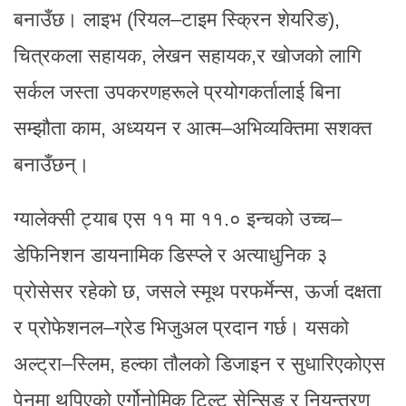
बनाउँछ। लाइभ (रियल–टाइम स्क्रिन शेयरिङ),
चित्रकला सहायक, लेखन सहायक,र खोजको लागि
सर्कल जस्ता उपकरणहरूले प्रयोगकर्तालाई बिना
सम्झौता काम, अध्ययन र आत्म–अभिव्यक्तिमा सशक्त
बनाउँछन्।
ग्यालेक्सी ट्याब एस ११ मा ११.० इन्चको उच्च–
डेफिनिशन डायनामिक डिस्प्ले र अत्याधुनिक ३
प्रोसेसर रहेको छ, जसले स्मूथ परफर्मेन्स, ऊर्जा दक्षता
र प्रोफेशनल–ग्रेड भिजुअल प्रदान गर्छ। यसको
अल्ट्रा–स्लिम, हल्का तौलको डिजाइन र सुधारिएकोएस
पेनमा थपिएको एर्गोनोमिक टिल्ट सेन्सिङ र नियन्त्रण