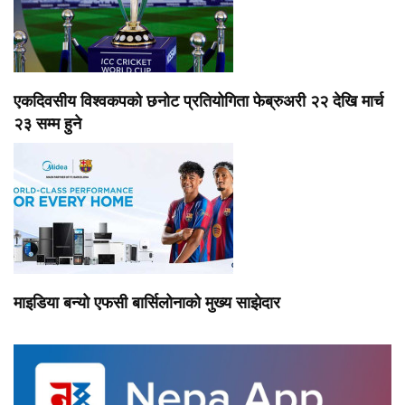
एकदिवसीय विश्वकपको छनोट प्रतियोगिता फेब्रुअरी २२ देखि मार्च
२३ सम्म हुने
माइडिया बन्यो एफसी बार्सिलोनाको मुख्य साझेदार