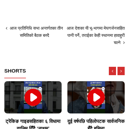
आज प्रतिनिधि सभा अन्तर्गतका तीन
आज देशका यी भू-भागमा मेघगर्जनसहित
समितिको बैठक बस्दै
पानी पर्ने, तराईका केही स्थानमा हावाहुरी
चल्ने
SHORTS
ट्रेकिङ गाइडसहितका ६ विधामा
दुई वर्षपछि पहिलोपटक सार्वजनिक
तालिम दिँदै ‘नाथम’
हुँदै हसिना