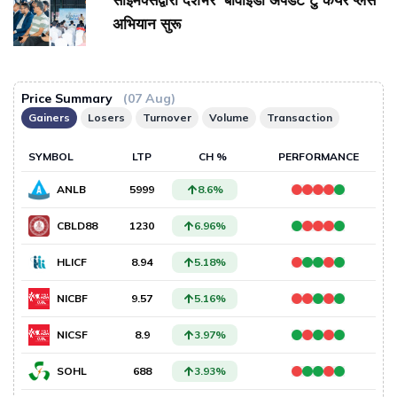
साइमेक्सद्वारा देशभर ‘बीवाईडी अपडेट टु केयर प्लस’
अभियान सुरू