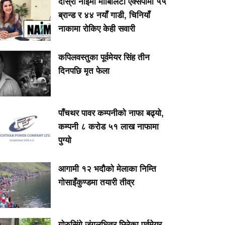
दोस्रो नाइमा मोबिलिटी एक्सपोमा ५५
ब्रान्ड र ४४ नयाँ गाडी, चिनियाँ
नाकामा रोकिए केही सवारी
कपिलवस्तुका पूर्वमेयर सिंह तीन
दिनपछि मृत फेला
पाँचथर पावर कम्पनीको नाफा बढ्यो,
कम्पनी ८ करोड ५१ लाख नाफामा
पुग्यो
आगामी १२ भदौको मेलाका निम्ति
गोसाइँकुण्डमा तयारी तीव्र
गोरुसिंगे जंगलभित्र छिरेका पूर्वमेयर