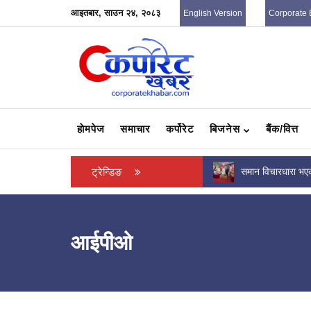
आइतबार, साउन २४, २०८३
English Version
Corporate 
हाेमपेज
समाचार
कर्पोरेट
बिजनेस
बैंक/वित्त
शासन भनेको केवल सत्ता सञ्चालन होइन, जनताको
ट्रेन्डिङ
समान विचारधारा भए
आवाज सुन्ने जिम्मेवारी...
मोर्चा’ गठनको प्रस्त
आईपीओ