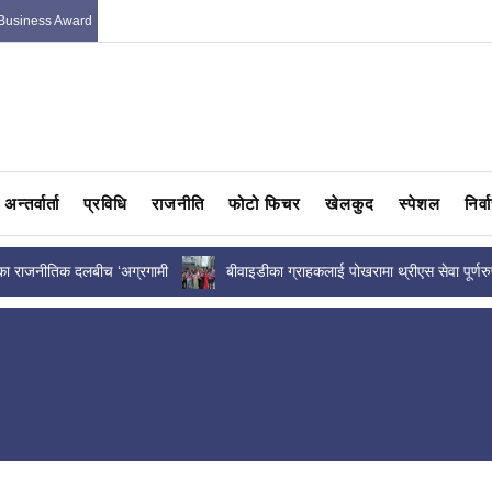
Business Award
अन्तर्वार्ता
प्रविधि
राजनीति
फोटो फिचर
खेलकुद
स्पेशल
निर्
का राजनीतिक दलबीच ‘अग्रगामी
बीवाइडीका ग्राहकलाई पोखरामा थ्रीएस सेवा पूर्णर
ाव
उपलब्ध, सञ्चालनमा आयो सर्भिस...