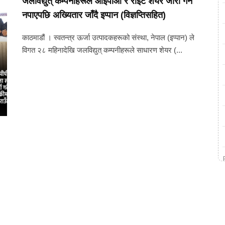
जलविद्युत् कम्पनीहरूले आईपीओ र राइट शेयर जारी गर्न
नपाएपछि अख्यितार जाँदै इप्पान (विज्ञप्तिसहित)
काठमाडौं । स्वतन्त्र ऊर्जा उत्पादकहरूको संस्था, नेपाल (इप्पान) ले
विगत २८ महिनादेखि जलविद्युत् कम्पनीहरूले साधारण शेयर (...