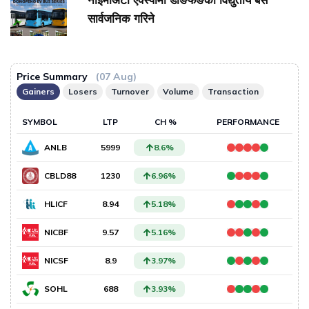
नाइमाअटो एक्स्पोमा डोङफेङका विद्युतीय बस
सार्वजनिक गरिने