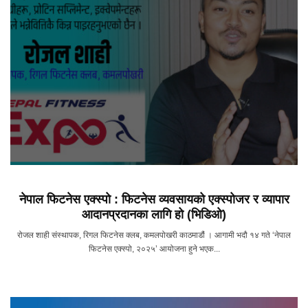
नेपाल फिटनेस एक्स्पो : फिटनेस व्यवसायको एक्स्पोजर र व्यापार
आदानप्रदानका लागि हो (भिडिओ)
रोजल शाही संस्थापक, रिगल फिटनेस क्लब, कमलपोखरी काठमाडौं । आगामी भदौ १४ गते ‘नेपाल
फिटनेस एक्स्पो, २०२५’ आयोजना हुने भएक...