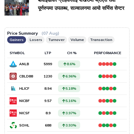
बीवाइडीका ग्राहकलाई पोखरामा थ्रीएस सेवा
पूर्णरुपमा उपलब्ध, सञ्चालनमा आयो सर्भिस सेन्टर