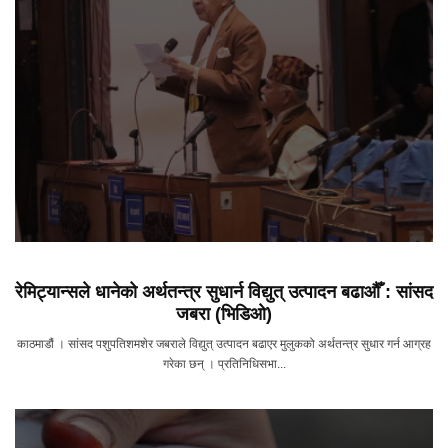
रेमिट्यान्सले धानेको अर्थतन्त्र सुधार्न विद्युत् उत्पादन बढाऔँ : सांसद
जबरा (भिडिओ)
काठमाडौं । सांसद पशुपतिशमशेर जबराले विद्युत् उत्पादन बढाएर मुलुकको अर्थतन्त्र सुधार गर्न आग्रह
गरेका छन् । प्रतिनिधिसभा...