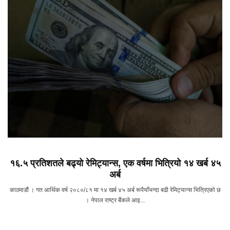
१६.५ प्रतिशतले बढ्याे रेमिट्यान्स, एक वर्षमा भित्रियो १४ खर्ब ४५
अर्ब
काठमाडौं । गत आर्थिक वर्ष २०८०/८१ मा १४ खर्ब ४५ अर्ब रूपैयाँभन्दा बढी रेमिट्यान्स भित्रिएको छ
। नेपाल राष्ट्र बैंकले आइ...