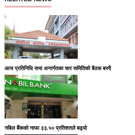
आज प्रतिनिधि सभा अन्तर्गतका चार समितिको बैठक बस्दै
नबिल बैंकको नाफा ३३.५० प्रतिशतले बढ्यो