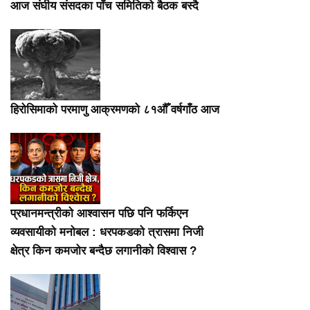
आज संघीय संसदका पाँच समितिको बैठक बस्दै
हिरोसिमाको परमाणु आक्रमणको ८१औँ वर्षगाँठ आज
प्रधानमन्त्रीको आश्वासन पछि पनि फर्किएन
व्यवसायीको मनोबल : धरपकडको त्रासमा निजी
क्षेत्र किन कमजोर बन्दैछ लगानीको विश्वास ?