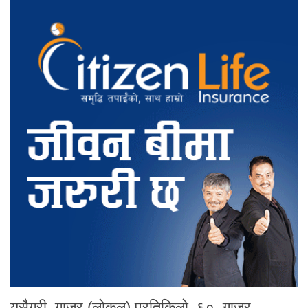
यसैगरी, गाजर (लोकल) प्रतिकिलो ६०, गाजर