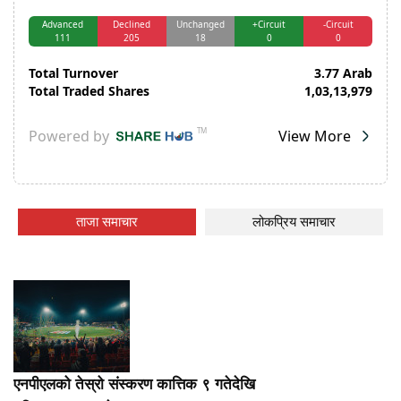
ताजा समाचार
लोकप्रिय समाचार
एनपीएलको तेस्रो संस्करण कात्तिक ९ गतेदेखि