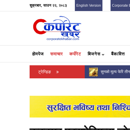
शुक्रबार, साउन २२, २०८३
English Version
Corporate 
हाेमपेज
समाचार
कर्पोरेट
बिजनेस
बैंक/वित्त
सुनको मूल्य फेरि तीन लाख नजिक पुग्यो, आज कतिमा
ट्रेन्डिङ
एनएमबि सरल बचत फ
हुँदैछ...