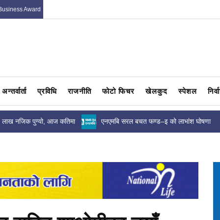
Business Award
अन्तर्वार्ता
प्रविधि
राजनीति
फोटो फिचर
खेलकुद
स्पेशल
निर्
ण्ड–इ को लाभांश घोषणा
यी हुन् आज दिनभरका प्रमुख २० समाचार