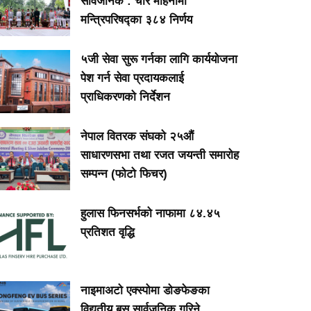
सार्वजनिक : चार महिनामा
मन्त्रिपरिषद्का ३८४ निर्णय
५जी सेवा सुरू गर्नका लागि कार्ययोजना
पेश गर्न सेवा प्रदायकलाई
प्राधिकरणको निर्देशन
नेपाल वितरक संघको २५औं
साधारणसभा तथा रजत जयन्ती समारोह
सम्पन्न (फोटो फिचर)
हुलास फिनसर्भको नाफामा ८४.४५
प्रतिशत वृद्धि
नाइमाअटो एक्स्पोमा डोङफेङका
विद्युतीय बस सार्वजनिक गरिने