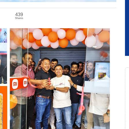
439
Shares